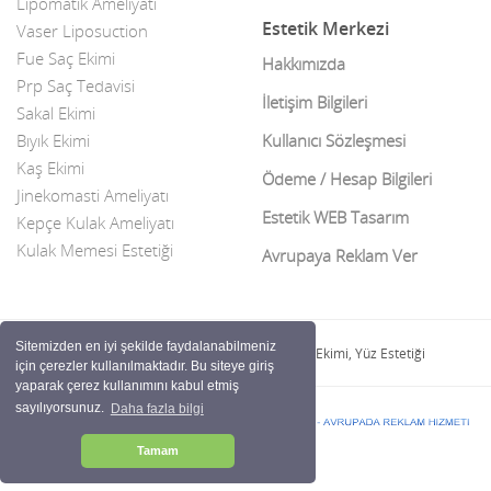
Lipomatik Ameliyatı
Estetik Merkezi
Vaser Liposuction
Fue Saç Ekimi
Hakkımızda
Prp Saç Tedavisi
İletişim Bilgileri
Sakal Ekimi
Bıyık Ekimi
Kullanıcı Sözleşmesi
Kaş Ekimi
Ödeme / Hesap Bilgileri
Jinekomasti Ameliyatı
Estetik WEB Tasarım
Kepçe Kulak Ameliyatı
Kulak Memesi Estetiği
Avrupaya Reklam Ver
Sitemizden en iyi şekilde faydalanabilmeniz
Estetik Merkezi | İmplant Kliniği ve Saç Ekimi, Yüz Estetiği
için çerezler kullanılmaktadır. Bu siteye giriş
yaparak çerez kullanımını kabul etmiş
sayılıyorsunuz.
Daha fazla bilgi
Çerez politikası
Tamam