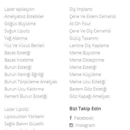
Lazer epilasyon
Diş İmplantı
Ameliyatsız Estetikler
Çene Ve Eklem Cerrahisi
Göğüs Büyütme
All On Four
Soğuk Lipoliz
Çene Ve Diş Cerrahisi
Yağ Aldırma
Gülüş Tasarımı
Yüz Ve Vücut Benleri
Lamine Diş Kaplama
Bacak Estetiği
Meme Büyütme
Bacak İnceltme
Meme Dikleştirme
Burun Estetiği
Meme Estetiği
Burun Kemiği Eğriliği
Meme Küçültme
Burun Törpüleme Ameliyatı
Meme Ucu Estetiği
Burun Ucu Kaldırma
Badem Göz Estetiği
Kemerli Burun Estetiği
Göz Kapağı Ameliyatı
Bizi Takip Edin
Lazer Lipoliz
Liposuction Yöntemi
Facebook
Sağlık Bakım Güzellik
Instagram