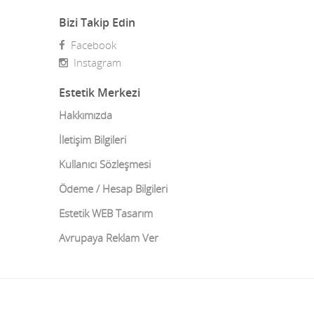
Bizi Takip Edin
Burun Estetiği Revizyonu
Denizli
Facebook
Burun Kemiği Eğriliği
Diyarbakır
Instagram
Burun Törpüleme Ameliyatı
Düzce
Estetik Merkezi
Burun Ucu Kaldırma
Edirne
Hakkımızda
İletişim Bilgileri
Çarpık Bacak Ameliyatı
Elazığ
Kullanıcı Sözleşmesi
Çene Estetiği
Erzincan
Ödeme / Hesap Bilgileri
Çene ve Diş Cerrahisi
Erzurum
Estetik WEB Tasarım
Çene ve Eklem Cerrahisi
Eskişehir
Avrupaya Reklam Ver
Cilt bakımı
Gaziantep
Cilt Sıkılaştırma
Giresun
Diğer Estetik hizmetler