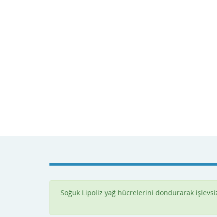
Soğuk Lipoliz yağ hücrelerini dondurarak işlevsiz