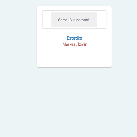
Estetiks
Merkez , İzmir