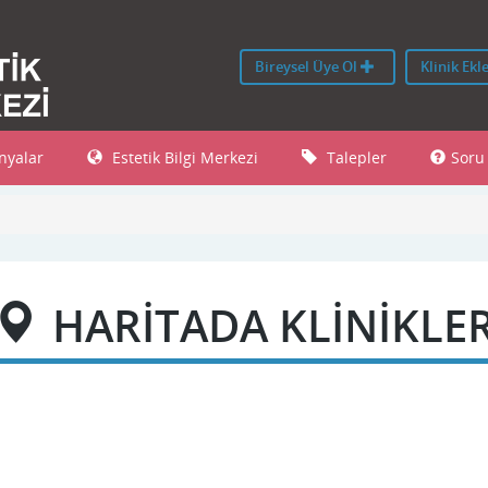
Bireysel Üye Ol
Klinik Ekl
yalar
Estetik Bilgi Merkezi
Talepler
Soru
HARİTADA KLİNİKLE