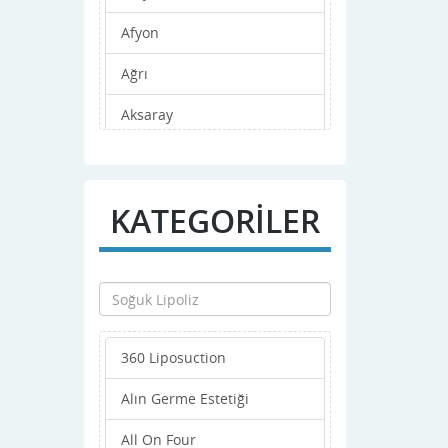
Afyon
Ağrı
Aksaray
Amasya
Ankara
KATEGORİLER
Antalya
Ardahan
Artvin
360 Liposuction
Aydın
Alın Germe Estetiği
Balıkesir
All On Four
Bartın