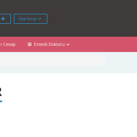
e
Üye Girişi
 / Cevap
Estetik Doktoru
R