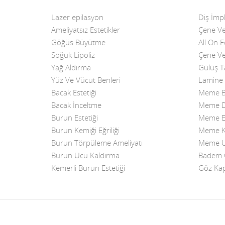
Lazer epilasyon
Diş İmpl
Ameliyatsız Estetikler
Çene Ve
Göğüs Büyütme
All On 
Soğuk Lipoliz
Çene Ve
Yağ Aldırma
Gülüş T
Yüz Ve Vücut Benleri
Lamine 
Bacak Estetiği
Meme B
Bacak İnceltme
Meme Di
Burun Estetiği
Meme Es
Burun Kemiği Eğriliği
Meme K
Burun Törpüleme Ameliyatı
Meme Uc
Burun Ucu Kaldırma
Badem G
Kemerli Burun Estetiği
Göz Kap