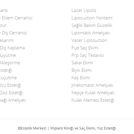
antı
Lazer Lipoliz
 Eklem Cerrahisi
Liposuction Yöntemi
Four
Sağlık Bakım Güzellik
 Diş Cerrahisi
Lipomatik Ameliyatı
asarımı
Vaser Liposuction
Diş Kaplama
Fue Saç Ekimi
üyütme
Prp Saç Tedavisi
kleştirme
Sakal Ekimi
tetiği
Bıyık Ekimi
üçültme
Kaş Ekimi
u Estetiği
Jinekomasti Ameliyatı
öz Estetiği
Kepçe Kulak Ameliyatı
ağı Ameliyatı
Kulak Memesi Estetiği
Estetik Merkezi | İmplant Kliniği ve Saç Ekimi, Yüz Estetiği