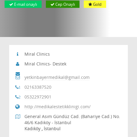
E-mail onaylı
Cep Onaylı
Gold
Miral Clinics
Miral Clinics- Destek
yetkinbayermedikal@gmail.com
02163387520
1
05322972901
2
http://medikalestetikklinigi.com/
General Asım Gündüz Cad. (Bahariye Cad.) No.
46/6 Kadıköy - İstanbul
Kadıköy
,
İstanbul