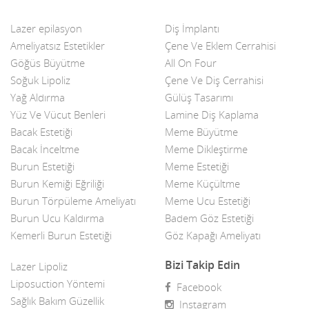
Lazer epilasyon
Diş İmplantı
Ameliyatsız Estetikler
Çene Ve Eklem Cerrahisi
Göğüs Büyütme
All On Four
Soğuk Lipoliz
Çene Ve Diş Cerrahisi
Yağ Aldırma
Gülüş Tasarımı
Yüz Ve Vücut Benleri
Lamine Diş Kaplama
Bacak Estetiği
Meme Büyütme
Bacak İnceltme
Meme Dikleştirme
Burun Estetiği
Meme Estetiği
Burun Kemiği Eğriliği
Meme Küçültme
Burun Törpüleme Ameliyatı
Meme Ucu Estetiği
Burun Ucu Kaldırma
Badem Göz Estetiği
Kemerli Burun Estetiği
Göz Kapağı Ameliyatı
Bizi Takip Edin
Lazer Lipoliz
Liposuction Yöntemi
Facebook
Sağlık Bakım Güzellik
Instagram