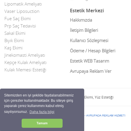
Lipomatik Ameliyatı
Estetik Merkezi
Vaser Liposuction
Fue Saç Ekimi
Hakkımızda
Prp Saç Tedavisi
İletişim Bilgileri
Sakal Ekimi
Bıyık Ekimi
Kullanıcı Sözleşmesi
Kaş Ekimi
Ödeme / Hesap Bilgileri
Jinekomasti Ameliyatı
Estetik WEB Tasarım
Kepçe Kulak Ameliyatı
Kulak Memesi Estetiği
Avrupaya Reklam Ver
Sitemizden en iyi şekilde faydalanabilmeniz
Estetik Merkezi | İmplant Kliniği ve Saç Ekimi, Yüz Estetiği
için çerezler kullanılmaktadır. Bu siteye giriş
yaparak çerez kullanımını kabul etmiş
sayılıyorsunuz.
Daha fazla bilgi
Çerez politikası
Tamam