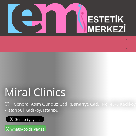
Toggle
navigat
Miral Clinics
General Asım Gündüz Cad. (Bahariye Cad.) No. 46/6 Kadıköy
- İstanbul Kadıköy, İstanbul
WhatsApp'da Paylaş