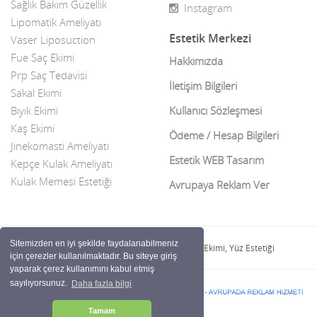
Sağlık Bakım Güzellik
Instagram
Diş implantı
Hatay
Lipomatik Ameliyatı
Estetik Merkezi
Vaser Liposuction
Diş Tedavileri
Iğdır
Fue Saç Ekimi
Hakkımızda
Doktorlar
Prp Saç Tedavisi
Isparta
İletişim Bilgileri
Sakal Ekimi
Dudak Estetiği
istanbul
Bıyık Ekimi
Kullanıcı Sözleşmesi
Kaş Ekimi
Elmacık Kemiği Estetiği
izmir
Ödeme / Hesap Bilgileri
Jinekomasti Ameliyatı
Estetik Merkezleri
Estetik WEB Tasarım
K.Maraş
Kepçe Kulak Ameliyatı
Kulak Memesi Estetiği
Avrupaya Reklam Ver
Fransız Askısı
Karabük
FUE Saç Ekimi
Karaman
Sitemizden en iyi şekilde faydalanabilmeniz
Göğüs estetiği fiyatlari
Kars
Estetik Merkezi | İmplant Kliniği ve Saç Ekimi, Yüz Estetiği
için çerezler kullanılmaktadır. Bu siteye giriş
yaparak çerez kullanımını kabul etmiş
Göz
Kastamonu
sayılıyorsunuz.
Daha fazla bilgi
Göz Doktorları
Çerez politikası
Kayseri
Tamam