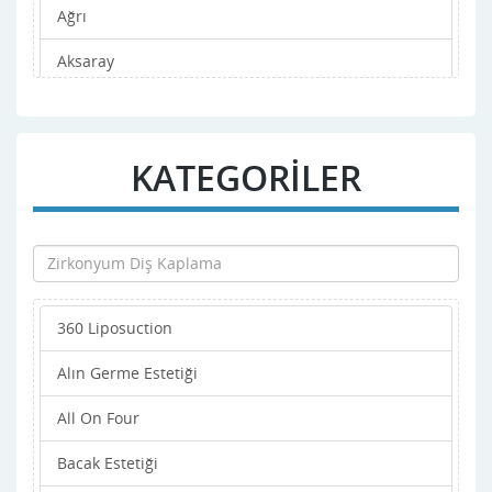
Ağrı
Aksaray
Amasya
Ankara
KATEGORİLER
Antalya
Ardahan
Artvin
360 Liposuction
Aydın
Alın Germe Estetiği
Balıkesir
All On Four
Bartın
Bacak Estetiği
Batman