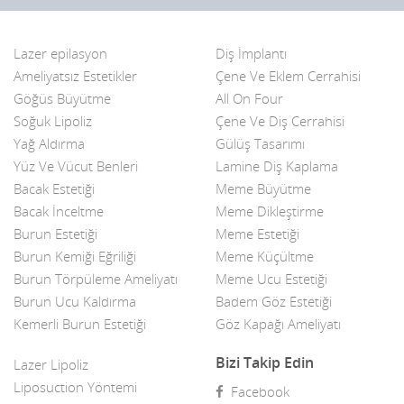
Burun Kemiği Eğriliği
Diyarbakır
Lazer epilasyon
Burun Törpüleme Ameliyatı
Diş İmplantı
Düzce
Ameliyatsız Estetikler
Çene Ve Eklem Cerrahisi
Burun Ucu Kaldırma
Edirne
Göğüs Büyütme
All On Four
Soğuk Lipoliz
Çene Ve Diş Cerrahisi
Çarpık Bacak Ameliyatı
Elazığ
Yağ Aldırma
Gülüş Tasarımı
Çene Estetiği
Yüz Ve Vücut Benleri
Lamine Diş Kaplama
Erzincan
Bacak Estetiği
Meme Büyütme
Çene ve Diş Cerrahisi
Erzurum
Bacak İnceltme
Meme Dikleştirme
Burun Estetiği
Meme Estetiği
Çene ve Eklem Cerrahisi
Eskişehir
Burun Kemiği Eğriliği
Meme Küçültme
Cilt bakımı
Gaziantep
Burun Törpüleme Ameliyatı
Meme Ucu Estetiği
Burun Ucu Kaldırma
Badem Göz Estetiği
Cilt Sıkılaştırma
Giresun
Kemerli Burun Estetiği
Göz Kapağı Ameliyatı
Diğer Estetik hizmetler
Gümüşhane
Bizi Takip Edin
Lazer Lipoliz
Diş Estetigi fiyatları
Liposuction Yöntemi
Hakkari
Facebook