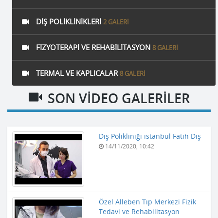
DIŞ POLIKLINIKLERI
2 GALERI
FIZYOTERAPI VE REHABILITASYON
8 GALERI
TERMAL VE KAPLICALAR
8 GALERI
SON VİDEO GALERİLER
Diş Polikliniği istanbul Fatih Diş
14/11/2020, 10:42
Özel Alleben Tıp Merkezi Fizik
Tedavi ve Rehabilitasyon