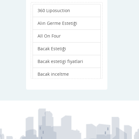
360 Liposuction
Alın Germe Estetiği
All On Four
Bacak Estetiği
Bacak estetigi fiyatlari
Bacak inceltme
Bacak Kalınlaştırma
Badem Göz Estetiği
Bişektomi (Yanak inceltme)
Bıyık Ekimi
Bölgesel zayıflama