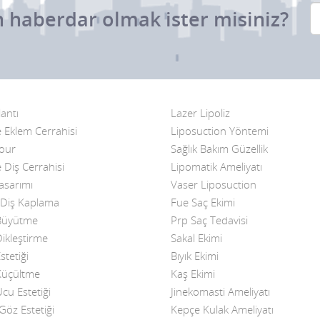
 haberdar olmak ister misiniz?
antı
Lazer Lipoliz
 Eklem Cerrahisi
Liposuction Yöntemi
Four
Sağlık Bakım Güzellik
 Diş Cerrahisi
Lipomatik Ameliyatı
asarımı
Vaser Liposuction
Diş Kaplama
Fue Saç Ekimi
üyütme
Prp Saç Tedavisi
kleştirme
Sakal Ekimi
tetiği
Bıyık Ekimi
üçültme
Kaş Ekimi
u Estetiği
Jinekomasti Ameliyatı
öz Estetiği
Kepçe Kulak Ameliyatı