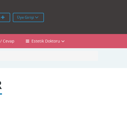
e
Üye Girişi
 / Cevap
Estetik Doktoru
R