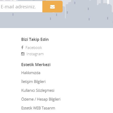
Boyun Germe
Burun Estetiği
Burun estetigi fiyatlari
Bizi Takip Edin
Burun Estetiği Revizyonu
Facebook
Burun Kemiği Eğriliği
Instagram
Burun Törpüleme Ameliyatı
Estetik Merkezi
Burun Ucu Kaldırma
Hakkımızda
İletişim Bilgileri
Çarpık Bacak Ameliyatı
Kullanıcı Sözleşmesi
Çene Estetiği
Ödeme / Hesap Bilgileri
Çene ve Diş Cerrahisi
Estetik WEB Tasarım
Çene ve Eklem Cerrahisi