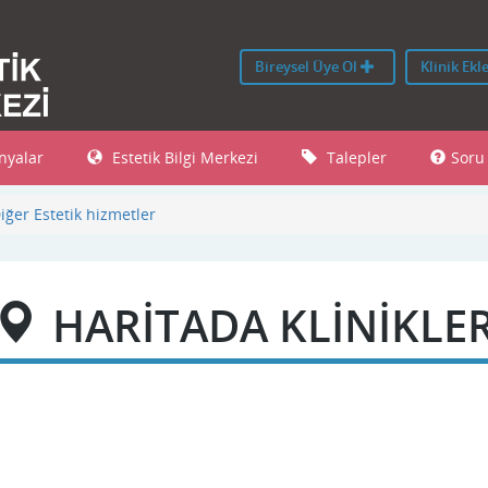
Bireysel Üye Ol
Klinik Ekl
yalar
Estetik Bilgi Merkezi
Talepler
Soru
iğer Estetik hizmetler
HARİTADA KLİNİKLE