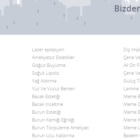
Bizden
Lazer epilasyon
Diş İmpl
Ameliyatsız Estetikler
Çene Ve
Göğüs Büyütme
All On 
Soğuk Lipoliz
Çene Ve
Yağ Aldırma
Gülüş T
Yüz Ve Vücut Benleri
Lamine 
Bacak Estetiği
Meme B
Bacak İnceltme
Meme Di
Burun Estetiği
Meme Es
Burun Kemiği Eğriliği
Meme K
Burun Törpüleme Ameliyatı
Meme Uc
Burun Ucu Kaldırma
Badem G